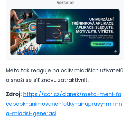
Reklama
Meta tak reaguje na odliv mladších uživatelů
a snaží se síť znovu zatraktivnit.
Zdroj:
https://cdr.cz/clanek/meta-meni-fa
cebook-animovane-fotky-ai-upravy-miri-n
a-mladsi-generaci