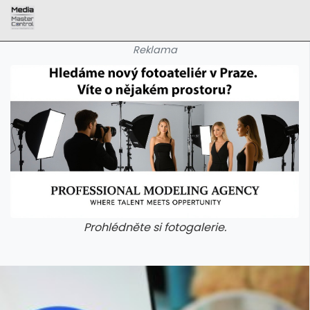
Reklama
Prohlédněte si fotogalerie.
galerie: aplikace camp
galerie: apl