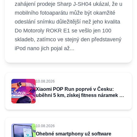
zahájení prodeje Sharp J-SH04 ukázal, že u
mobilního fotoaparátu může být okamžité
odeslání snímku důležitější než jeho kvalita
Do Motoroly ROKR E1 se vešlo jen 100
skladeb, zatímco ve stejný den představený
iPod nano jich pojal až...
10.08.2026
Xiaomi POP Run poprvé v Česku:
uběhni 5 km, získej fitness náramek v
hodnotě 599 Kč a vyhraj ceny za 133
tisíc
10.08.2026
Ohebné smartphony už software