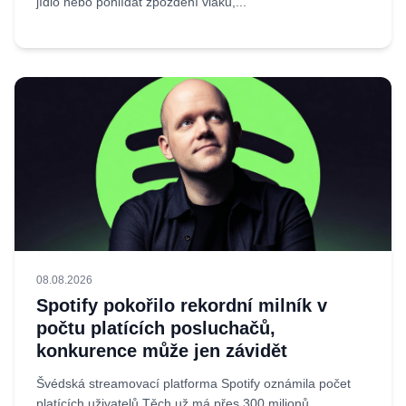
jídlo nebo pohlídat zpoždění vlaků,...
08.08.2026
Spotify pokořilo rekordní milník v
počtu platících posluchačů,
konkurence může jen závidět
Švédská streamovací platforma Spotify oznámila počet
platících uživatelů Těch už má přes 300 milionů