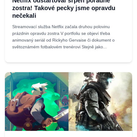
Netflix odstartoval srpen pořádně
zostra! Takové pecky jsme opravdu
nečekali
Streamovací služba Netflix začala druhou polovinu
prázdnin opravdu zostra V portfoliu se objeví třeba
animovaný seriál od Rickyho Gervaise či dokument o
světoznámém fotbalovém trenérovi Stejně jako...