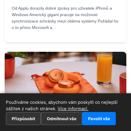
Od Applu dorazily dobré zprávy pro uživatele iPhonů a
Windows Americký gigant pracuje na možnosti
synchronizace schránky mezi oběma systémy Požádal ho
o to přímo Microsoft a...
Používáme cookies, abychom vám poskytli co nejlepší
zážitek z našich stránek.
Více informací.
05.08.2026
Přizpůsobit
Odmítnout vše
Povolit vše
Tuhle soutěž nesmíte minout: hrajeme