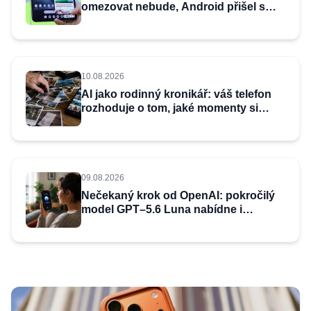
omezovat nebude, Android přišel s
chytrým řešením
10.08.2026
AI jako rodinný kronikář: váš telefon
rozhoduje o tom, jaké momenty si
pamatujete
09.08.2026
Nečekaný krok od OpenAI: pokročilý
model GPT–5.6 Luna nabídne i
neplatícím uživatelům