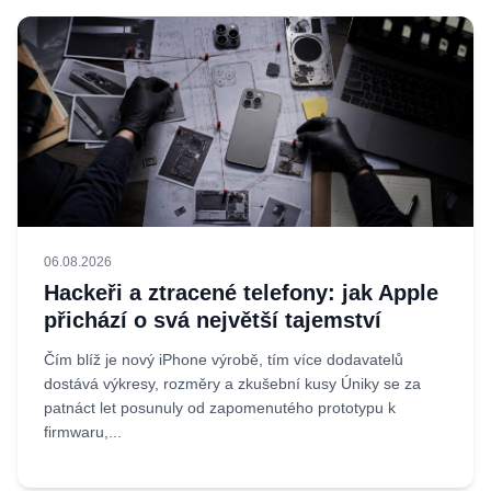
06.08.2026
Hackeři a ztracené telefony: jak Apple
přichází o svá největší tajemství
Čím blíž je nový iPhone výrobě, tím více dodavatelů
dostává výkresy, rozměry a zkušební kusy Úniky se za
patnáct let posunuly od zapomenutého prototypu k
firmwaru,...