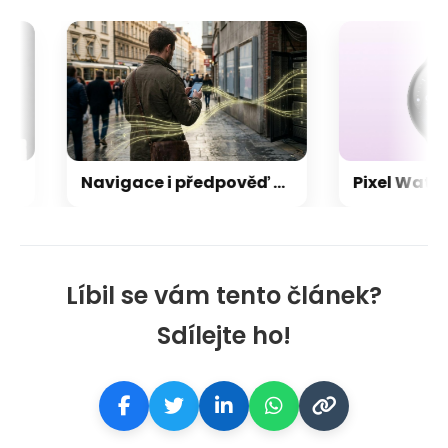
Navigace i předpověď počasí: vaše oblíbené aplikace mohou tajně odesílat informace o poloze
Líbil se vám tento článek?
Sdílejte ho!