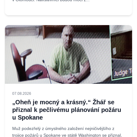
07.08.2026
„Oheň je mocný a krásný.“ Žhář se
přiznal k pečlivému plánování požáru
u Spokane
Muž podezřelý z úmyslného založení nejničivějšího z
trojice požárů u Spokane ve státě Washington se přiznal,