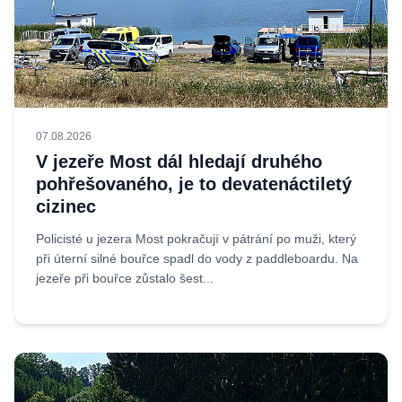
07.08.2026
V jezeře Most dál hledají druhého
pohřešovaného, je to devatenáctiletý
cizinec
Policisté u jezera Most pokračují v pátrání po muži, který
při úterní silné bouřce spadl do vody z paddleboardu. Na
jezeře při bouřce zůstalo šest...