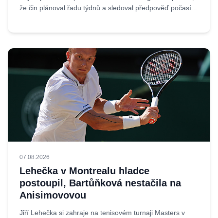
že čin plánoval řadu týdnů a sledoval předpověď počasí...
07.08.2026
Lehečka v Montrealu hladce
postoupil, Bartůňková nestačila na
Anisimovovou
Jiří Lehečka si zahraje na tenisovém turnaji Masters v