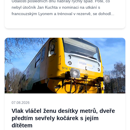
Události posledních dnů nabraly rychlý spád. Poté, co
nebyl útočník Jan Kuchta v nominaci na utkání s
francouzským Lyonem a trénoval v rezervě, se dohodl...
07.08.2026
Vlak vláčel ženu desítky metrů, dveře
předtím sevřely kočárek s jejím
dítětem