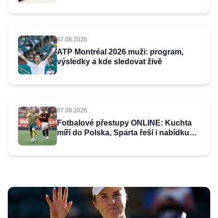
dva roky vězení
07.08.2026
ATP Montréal 2026 muži: program,
výsledky a kde sledovat živě
07.08.2026
Fotbalové přestupy ONLINE: Kuchta
míří do Polska, Sparta řeší i nabídku
na Haraslína