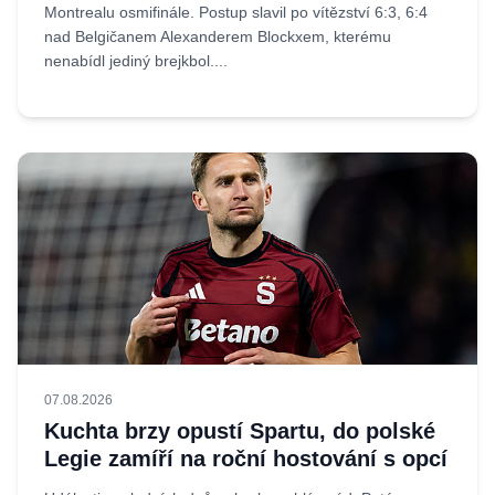
Montrealu osmifinále. Postup slavil po vítězství 6:3, 6:4
nad Belgičanem Alexanderem Blockxem, kterému
nenabídl jediný brejkbol....
07.08.2026
Kuchta brzy opustí Spartu, do polské
Legie zamíří na roční hostování s opcí