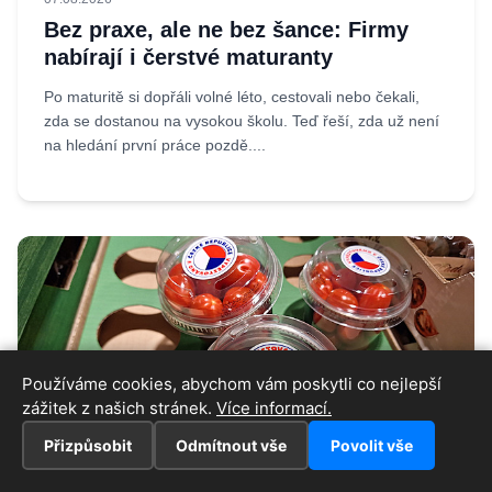
Bez praxe, ale ne bez šance: Firmy
nabírají i čerstvé maturanty
Po maturitě si dopřáli volné léto, cestovali nebo čekali,
zda se dostanou na vysokou školu. Teď řeší, zda už není
na hledání první práce pozdě....
Používáme cookies, abychom vám poskytli co nejlepší
zážitek z našich stránek.
Více informací.
Přizpůsobit
Odmítnout vše
Povolit vše
07.08.2026