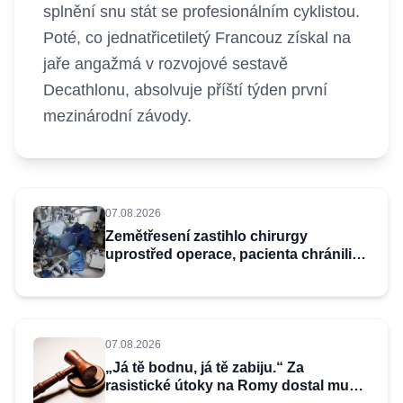
splnění snu stát se profesionálním cyklistou.
Poté, co jednatřicetiletý Francouz získal na
jaře angažmá v rozvojové sestavě
Decathlonu, absolvuje příští týden první
mezinárodní závody.
07.08.2026
Zemětřesení zastihlo chirurgy
uprostřed operace, pacienta chránili
vlastními těly
07.08.2026
„Já tě bodnu, já tě zabiju.“ Za
rasistické útoky na Romy dostal muž