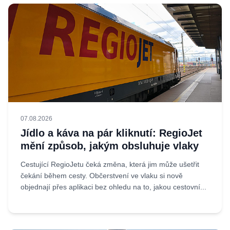
07.08.2026
Jídlo a káva na pár kliknutí: RegioJet
mění způsob, jakým obsluhuje vlaky
Cestující RegioJetu čeká změna, která jim může ušetřit
čekání během cesty. Občerstvení ve vlaku si nově
objednají přes aplikaci bez ohledu na to, jakou cestovní...