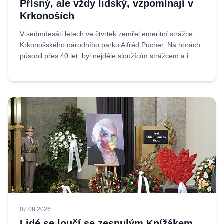
Přísný, ale vždy lidský, vzpomínají v
Krkonoších
V sedmdesáti letech ve čtvrtek zemřel emeritní strážce
Krkonošského národního parku Alfréd Pucher. Na horách
působil přes 40 let, byl nejdéle sloužícím strážcem a i...
07.08.2026
Lidé se loučí se zesnulým Knížákem.