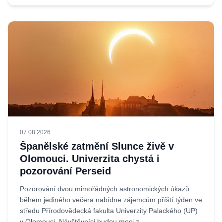
07.08.2026
Španělské zatmění Slunce živě v
Olomouci. Univerzita chystá i
pozorování Perseid
Pozorování dvou mimořádných astronomických úkazů
během jediného večera nabídne zájemcům příští týden ve
středu Přírodovědecká fakulta Univerzity Palackého (UP)
v Olomouci. Návštěvníci budou moci z...