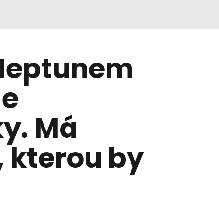
 Neptunem
je
y. Má
 kterou by