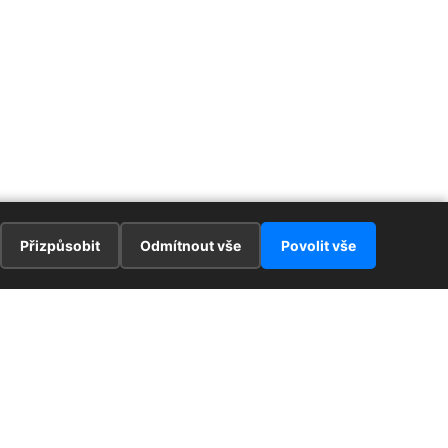
Přizpůsobit
Odmítnout vše
Povolit vše
E
ZAJÍMAVOSTI
PRÁVNÍ UJEDNÁNÍ
ka !
Redaktoři
Ochrana osobních údajů