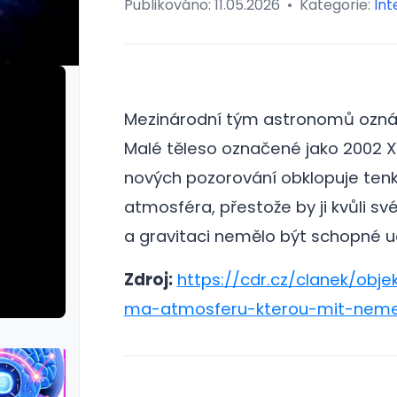
Publikováno:
11.05.2026
•
Kategorie:
Int
Mezinárodní tým astronomů oznám
Malé těleso označené jako 2002 
nových pozorování obklopuje ten
atmosféra, přestože by ji kvůli své
a gravitaci nemělo být schopné u
Zdroj:
https://cdr.cz/clanek/ob
ma-atmosferu-kterou-mit-neme