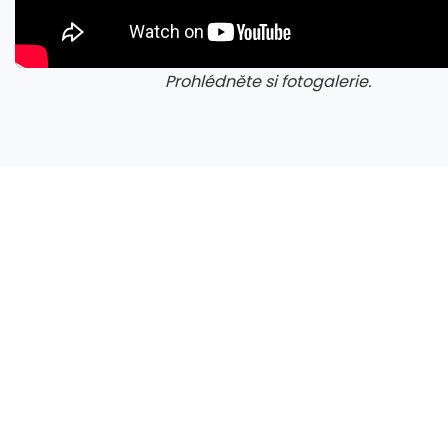
Prohlédněte si fotogalerie.
galerie: aplikace camp
gal
Nestačí kontrolovat adresu webu. Nový útok na Microsoft využívá oficiální portál