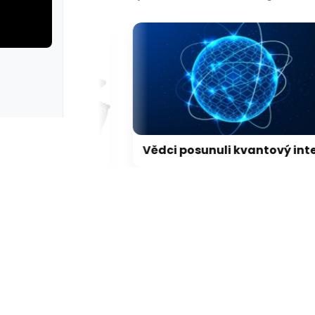
erie: aplikace camp
galerie: apl
LEGO představilo dosud nejdetailnější model Hubbleova teleskopu
Vědci posunuli kvantový internet. Propojili ho s běžným internetem