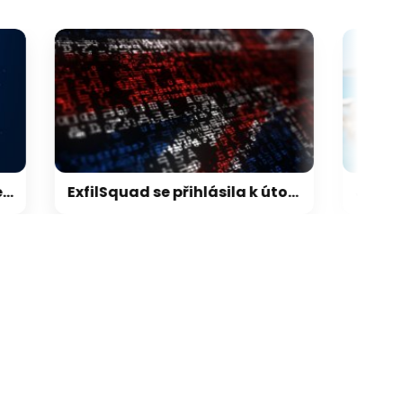
ikace camp
galerie: aplikace cam
ExfilSquad se přihlásila k útoku na britskou policii. Žádala výkupné za mlčení