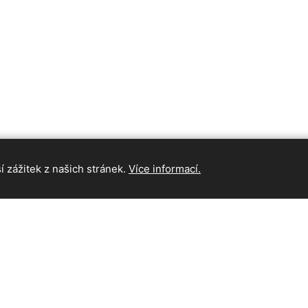
 zážitek z našich stránek.
Více informací.
INFORMAC
Hlavní strán