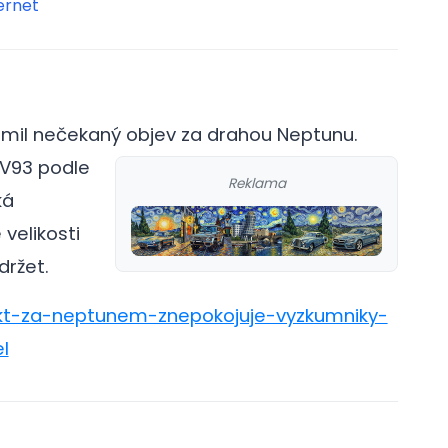
ernet
il nečekaný objev za drahou Neptunu.
XV93 podle
Reklama
ká
 velikosti
držet.
jekt-za-neptunem-znepokojuje-vyzkumniky-
l