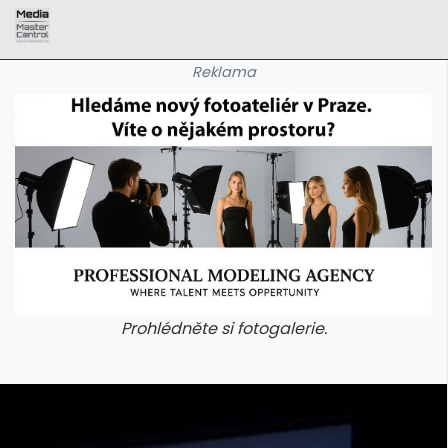
Reklama
Prohlédněte si fotogalerie.
galerie: aplikace camp
galerie: apl