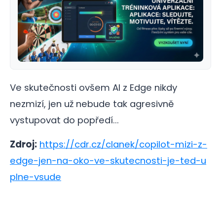
Ve skutečnosti ovšem AI z Edge nikdy
nezmizí, jen už nebude tak agresivně
vystupovat do popředí...
Zdroj:
https://cdr.cz/clanek/copilot-mizi-z-
edge-jen-na-oko-ve-skutecnosti-je-ted-u
plne-vsude