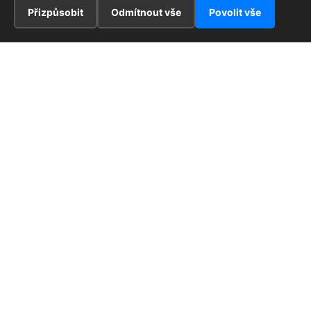
Přizpůsobit
Odmítnout vše
Povolit vše
INFORMACE
Hlavní stránka !
ZAJÍMAVOSTI