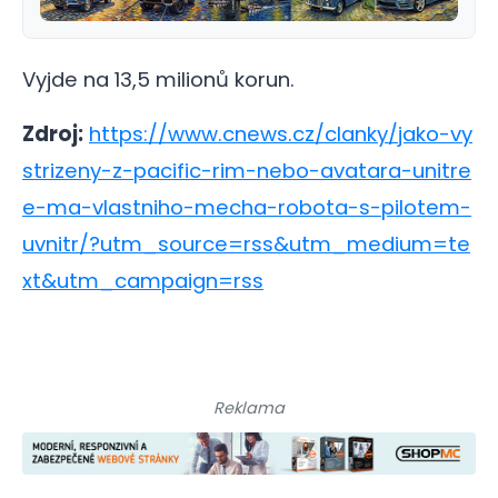
Vyjde na 13,5 milionů korun.
Zdroj:
https://www.cnews.cz/clanky/jako-vy
strizeny-z-pacific-rim-nebo-avatara-unitre
e-ma-vlastniho-mecha-robota-s-pilotem-
uvnitr/?utm_source=rss&utm_medium=te
xt&utm_campaign=rss
Reklama