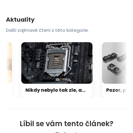
Aktuality
Další zajímavé čtení z této kategorie.
ový web Smrdíme odhaluje ostudu pražské MHD. V reálném čase počítá tramvaje bez klimatizace
Nikdy nebylo tak zle, aby nemohlo být hůř: Po RAM, SSD a GPU teď přichází zdražování základních desek
Líbil se vám tento článek?