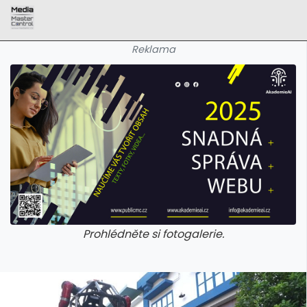
Reklama
Prohlédněte si fotogalerie.
galerie: aplikace camp
galerie: apl