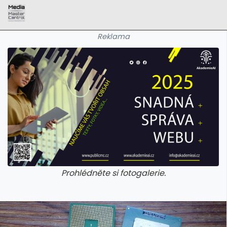
Reklama
Prohlédněte si fotogalerie.
galerie: aplikace camp
galerie: apl