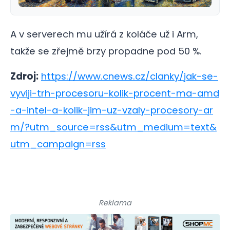
A v serverech mu užírá z koláče už i Arm,
takže se zřejmě brzy propadne pod 50 %.
Zdroj:
https://www.cnews.cz/clanky/jak-se-
vyviji-trh-procesoru-kolik-procent-ma-amd
-a-intel-a-kolik-jim-uz-vzaly-procesory-ar
m/?utm_source=rss&utm_medium=text&
utm_campaign=rss
Reklama