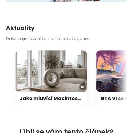
Aktuality
Další zajímavé čtení z této kategorie.
Jako mluvící Macintosh: OpenAI a Jony Ive chystají přelomový repráček, který bude reagovat i pohybem
Líbil se vám tento článek?